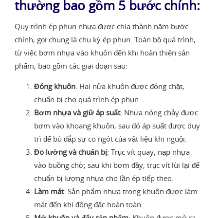
thường bao gồm 5 bước chính:
Quy trình ép phun nhựa được chia thành năm bước
chính, gọi chung là chu kỳ ép phun. Toàn bộ quá trình,
từ việc bơm nhựa vào khuôn đến khi hoàn thiện sản
phẩm, bao gồm các giai đoạn sau:
Đóng khuôn
: Hai nửa khuôn được đóng chặt,
chuẩn bị cho quá trình ép phun.
Bơm nhựa và giữ áp suất
: Nhựa nóng chảy được
bơm vào khoang khuôn, sau đó áp suất được duy
trì để bù đắp sự co ngót của vật liệu khi nguội.
Đo lường và chuẩn bị
: Trục vít quay, nạp nhựa
vào buồng chờ; sau khi bơm đầy, trục vít lùi lại để
chuẩn bị lượng nhựa cho lần ép tiếp theo.
Làm mát
: Sản phẩm nhựa trong khuôn được làm
mát đến khi đông đặc hoàn toàn.
Mở khuôn và đẩy sản phẩm
: Khuôn được mở ra,