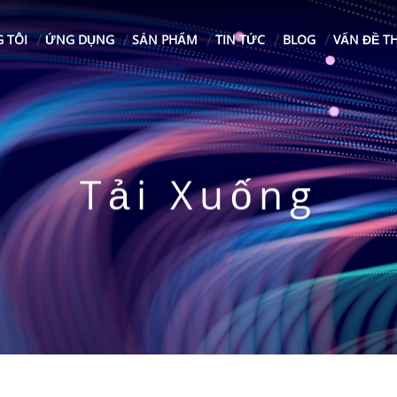
 TÔI
ỨNG DỤNG
SẢN PHẨM
TIN TỨC
BLOG
VẤN ĐỀ T
Tải Xuống