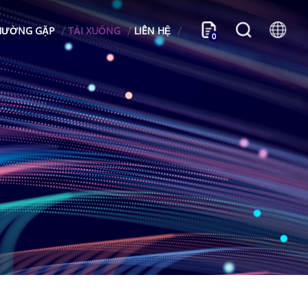
HƯỜNG GẶP
TẢI XUỐNG
LIÊN HỆ
0