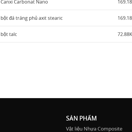
a Canxi Carbonat Nano
169.1
bột đá tráng phủ axit stearic
169.1
bột talc
72.88
SẢN PHẨM
Vật liệu Nhựa Composite