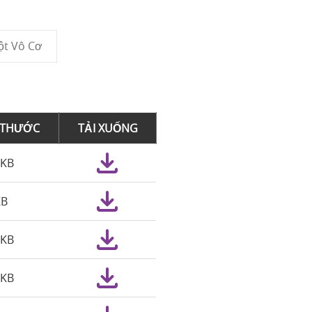
ột Vô Cơ
 THƯỚC
TẢI XUỐNG
5KB
KB
8KB
8KB