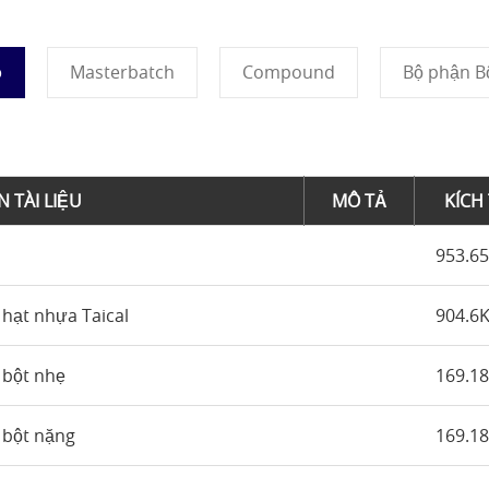
ộ
Masterbatch
Compound
Bộ phận B
N TÀI LIỆU
MÔ TẢ
KÍCH
953.6
 hạt nhựa Taical
904.6
 bột nhẹ
169.1
 bột nặng
169.1