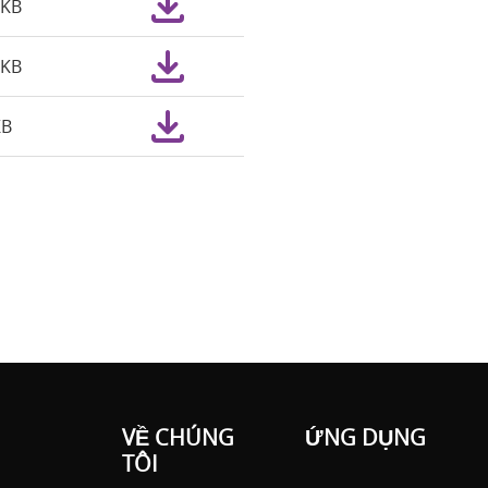
8KB
8KB
KB
VỀ CHÚNG
ỨNG DỤNG
TÔI