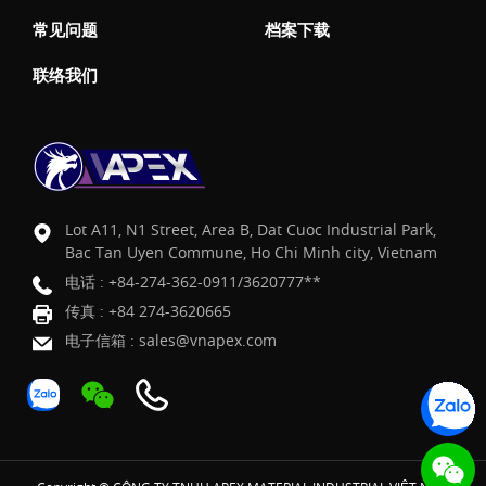
常见问题
档案下载
联络我们
Lot A11, N1 Street, Area B, Dat Cuoc Industrial Park,
Bac Tan Uyen Commune, Ho Chi Minh city, Vietnam
电话 :
+84-274-362-0911/3620777**
传真 : +84 274-3620665
电子信箱 :
sales@vnapex.com