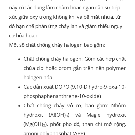
này có tác dụng làm chậm hoặc ngăn cản sự tiếp
xúc giữa oxy trong không khí và bề mặt nhựa, từ
đó hạn chế phản ứng cháy lan và giảm thiểu nguy
cơ hỏa hoạn.
Một số chất chống cháy halogen bao gồm:
Chất chống cháy halogen: Gồm các hợp chất
chứa clo hoặc brom gắn trên nền polymer
halogen hóa.
Các dẫn xuất DOPO (9,10-Dihydro-9-oxa-10-
phosphaphenanthrene-10-oxide)
Chất chống cháy vô cơ, bao gồm: Nhôm
hydroxit (Al(OH)₃) và Magie hydroxit
(Mg(OH)₂), phốt pho đỏ, than chì mở rộng,
amoni polyphosphat (APP).