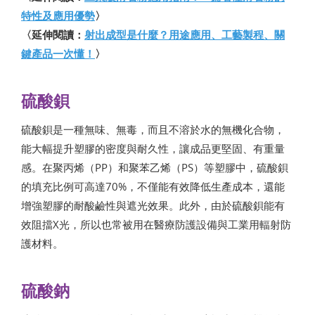
特性及應用優勢
〉
〈延伸閱讀：
射出成型是什麼？用途應用、工藝製程、關
鍵產品一次懂！
〉
硫酸鋇
硫酸鋇是一種無味、無毒，而且不溶於水的無機化合物，
能大幅提升塑膠的密度與耐久性，讓成品更堅固、有重量
感。在聚丙烯（PP）和聚苯乙烯（PS）等塑膠中，硫酸鋇
的填充比例可高達70%，不僅能有效降低生產成本，還能
增強塑膠的耐酸鹼性與遮光效果。此外，由於硫酸鋇能有
效阻擋X光，所以也常被用在醫療防護設備與工業用輻射防
護材料。
硫酸鈉