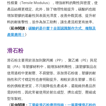
性模量（Tensile Modulus），增強材料的剛性與密度，使
產品結構更穩定。此外，除了物理性能提升，碳酸鈣也能
增加塑膠的遮蔽性與表面光澤度，改善外觀質感、提升材
料的耐衝擊性，並作為加工助劑，讓生產流程更有效率。
〈延伸閱讀：
碳酸鈣是什麼？全面認識製作方式、種類及
產業應用！
〉
滑石粉
滑石粉主要用於添加到聚丙烯（PP）、聚乙烯（PE）與尼
龍（PA）等塑膠材料中，能增加材料剛性，讓塑膠製品在
使用過程中更耐壓、不易變形。添加滑石粉後，塑膠的耐
熱性和尺寸穩定性也會明顯提升。相較於原生塑膠，滑石
粉的價格更便宜，不只能降低生產成本，還能維持產品所
需的特性，因此常被使用於射出成型、擠出成型、壓縮成
型等製程。
〈延伸閱讀：
工業級滑石粉應用指南：一篇看懂滑石粉的