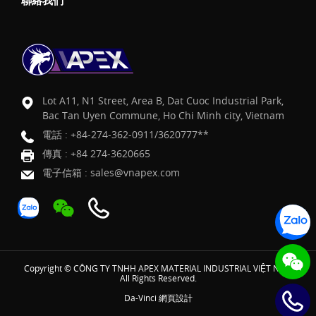
聯絡我們
Lot A11, N1 Street, Area B, Dat Cuoc Industrial Park,
Bac Tan Uyen Commune, Ho Chi Minh city, Vietnam
電話 :
+84-274-362-0911/3620777**
傳真 : +84 274-3620665
電子信箱 :
sales@vnapex.com
Copyright © CÔNG TY TNHH APEX MATERIAL INDUSTRIAL VIỆT NAM
All Rights Reserved.
Da-Vinci
網頁設計