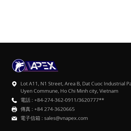
Lot A11, N1 Street, Area B, Dat Cuoc Industrial P
Uyen Commune, Ho Chi Minh city, Vietnam
電話 :
+84-274-362-0911/3620777**
傳真 : +84 274-3620665
電子信箱 :
sales@vnapex.com