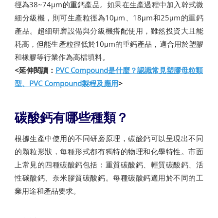
徑為38~74μm的重鈣產品。如果在生產過程中加入幹式微
細分級機，則可生產粒徑為10μm、18μm和25μm的重鈣
產品。超細研磨設備與分級機搭配使用，雖然投資大且能
耗高，但能生產粒徑低於10μm的重鈣產品，適合用於塑膠
和橡膠等行業作為高檔填料。
<延伸閱讀：
PVC Compound是什麼？認識常見塑膠母粒類
型、PVC Compound製程及應用
>
碳酸鈣有哪些種類？
根據生產中使用的不同研磨原理，碳酸鈣可以呈現出不同
的顆粒形狀，每種形式都有獨特的物理和化學特性。市面
上常見的四種碳酸鈣包括：重質碳酸鈣、輕質碳酸鈣、活
性碳酸鈣、奈米膠質碳酸鈣。每種碳酸鈣適用於不同的工
業用途和產品要求。