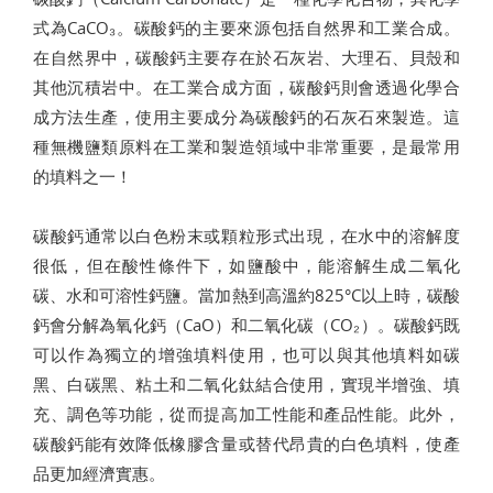
式為CaCO₃。碳酸鈣的主要來源包括自然界和工業合成。
在自然界中，碳酸鈣主要存在於石灰岩、大理石、貝殼和
其他沉積岩中。在工業合成方面，碳酸鈣則會透過化學合
成方法生產，使用主要成分為碳酸鈣的石灰石來製造。這
種無機鹽類原料在工業和製造領域中非常重要，是最常用
的填料之一！
碳酸鈣通常以白色粉末或顆粒形式出現，在水中的溶解度
很低，但在酸性條件下，如鹽酸中，能溶解生成二氧化
碳、水和可溶性鈣鹽。當加熱到高溫約825°C以上時，碳酸
鈣會分解為氧化鈣（CaO）和二氧化碳（CO₂）。碳酸鈣既
可以作為獨立的增強填料使用，也可以與其他填料如碳
黑、白碳黑、粘土和二氧化鈦結合使用，實現半增強、填
充、調色等功能，從而提高加工性能和產品性能。此外，
碳酸鈣能有效降低橡膠含量或替代昂貴的白色填料，使產
品更加經濟實惠。