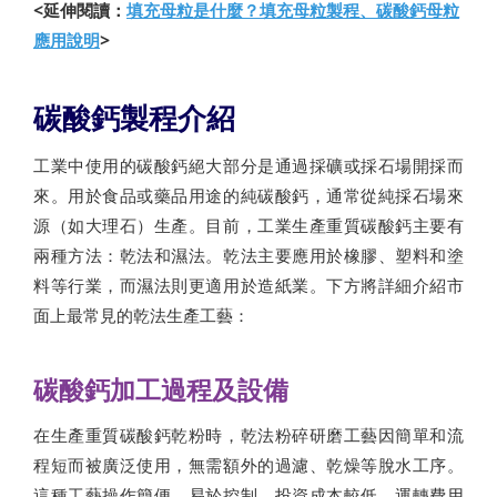
<延伸閱讀：
填充母粒是什麼？填充母粒製程、碳酸鈣母粒
應用說明
>
碳酸鈣製程介紹
工業中使用的碳酸鈣絕大部分是通過採礦或採石場開採而
來。用於食品或藥品用途的純碳酸鈣，通常從純採石場來
源（如大理石）生產。目前，工業生產重質碳酸鈣主要有
兩種方法：乾法和濕法。乾法主要應用於橡膠、塑料和塗
料等行業，而濕法則更適用於造紙業。下方將詳細介紹市
面上最常見的乾法生產工藝：
碳酸鈣加工過程及設備
在生產重質碳酸鈣乾粉時，乾法粉碎研磨工藝因簡單和流
程短而被廣泛使用，無需額外的過濾、乾燥等脫水工序。
這種工藝操作簡便、易於控制、投資成本較低，運轉費用