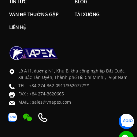
TIN TỨC
BLOG
VẤN ĐỀ THƯỜNG GẶP
TẢI XUỐNG
LIÊN HỆ
Lô A11, đường N1, Khu B, khu công nghiệp Đất Cuốc,
Xã Bắc Tân Uyên, Thành phố Hồ Chí Minh， Việt Nam
TEL :
+84-274-362-0911/3620777**
FAX : +84 274-3620665
MAIL :
sales@vnapex.com