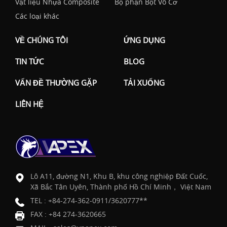
Vật liệu Nhựa Composite
Bộ phận Bột Vô Cơ
Các loại khác
VỀ CHÚNG TÔI
ỨNG DỤNG
TIN TỨC
BLOG
VẤN ĐỀ THƯỜNG GẶP
TẢI XUỐNG
LIÊN HỆ
Lô A11, đường N1, Khu B, khu công nghiệp Đất Cuốc,
Xã Bắc Tân Uyên, Thành phố Hồ Chí Minh， Việt Nam
TEL :
+84-274-362-0911/3620777**
FAX : +84 274-3620665