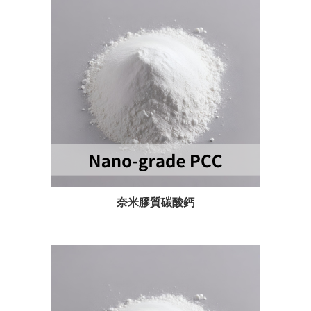
奈米膠質碳酸鈣