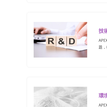
技
AP
題，
環
AP