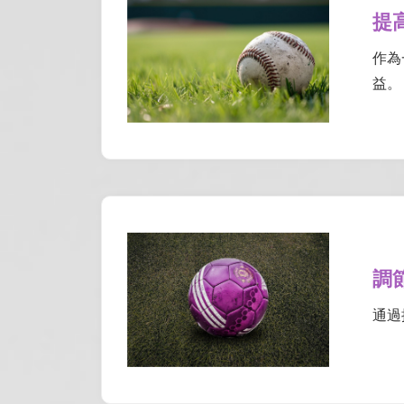
提
作為
益。
調
通過