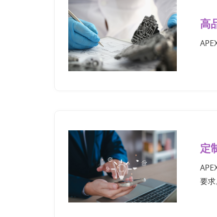
高
AP
定
AP
要求