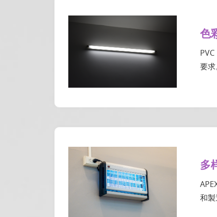
色
PV
要求
多
AP
和製