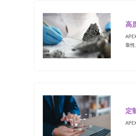
高
AP
靠性
定
AP